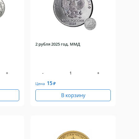
2 рубля 2025 год, ММД
+
-
+
15
Цена
₽
В корзину