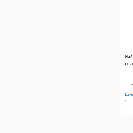
Набо
гг.,
-
Цен