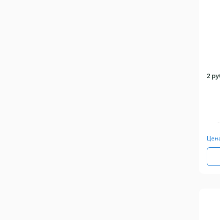
2 р
-
Цен