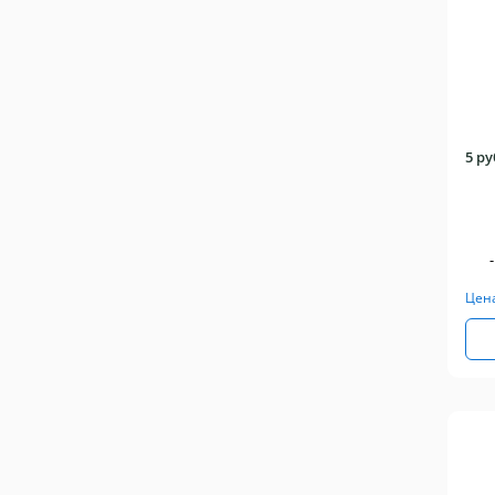
5 р
-
Цен