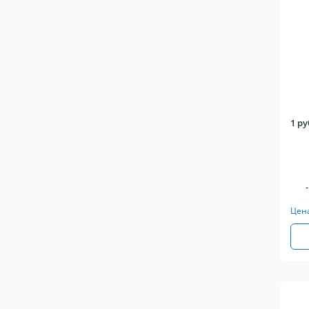
1 р
-
Цен