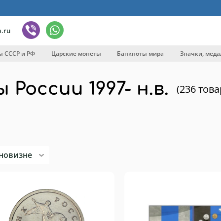
.ru
ы СССР и РФ
Царские монеты
Банкноты мира
Значки, меда
России 1997- н.в.
(236 това
вка
новизне