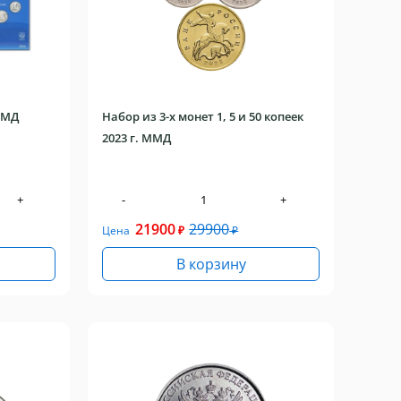
ПМД
Набор из 3-х монет 1, 5 и 50 копеек
2023 г. ММД
+
-
+
21900
29900
Цена
₽
₽
В корзину