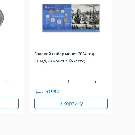
Годовой набор монет 2024 год,
СПМД, (8 монет в буклете)
+
-
+
5199
Цена
₽
В корзину