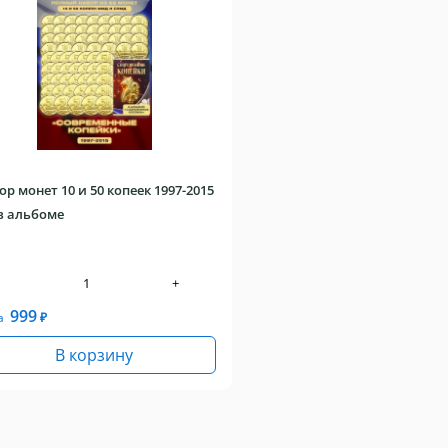
р монет 10 и 50 копеек 1997-2015
 в альбоме
+
999
а
₽
В корзину