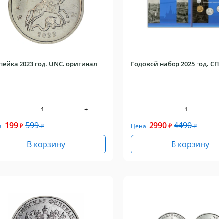
опейка 2023 год, UNC, оригинал
Годовой набор 2025 год, С
+
-
199
599
2990
4490
а
₽
₽
Цена
₽
₽
В корзину
В корзину