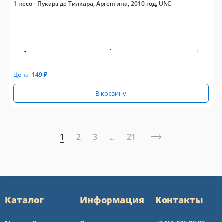
1 песо - Пукара де Тилкара, Аргентина, 2010 год, UNC
-
+
Цена
149
₽
В корзину
1
2
3
...
21
Каталог
Информация
Контакты