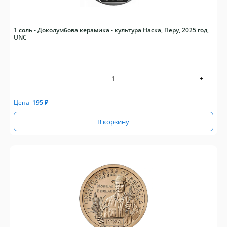
1 соль - Доколумбова керамика - культура Наска, Перу, 2025 год,
UNC
-
+
Цена
195
₽
В корзину